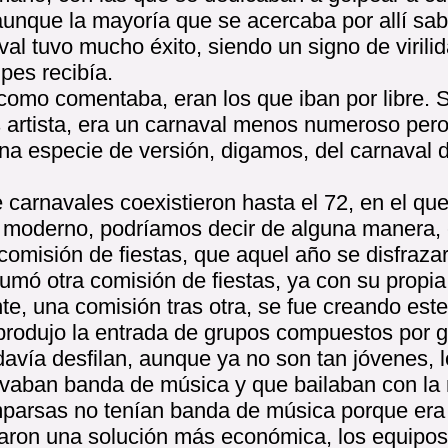
 aunque la mayoría que se acercaba por allí sab
aval tuvo mucho éxito, siendo un signo de viril
pes recibía.
 como comentaba, eran los que iban por libre. S
artista, era un carnaval menos numeroso pero 
na especie de versión, digamos, del carnaval 
e carnavales coexistieron hasta el 72, en el que
 moderno, podríamos decir de alguna manera, 
omisión de fiestas, que aquel año se disfrazar
sumó otra comisión de fiestas, ya con su propi
e, una comisión tras otra, se fue creando este
rodujo la entrada de grupos compuestos por ge
davía desfilan, aunque ya no son tan jóvenes, 
evaban banda de música y que bailaban con la
parsas no tenían banda de música porque era 
raron una solución más económica, los equipo