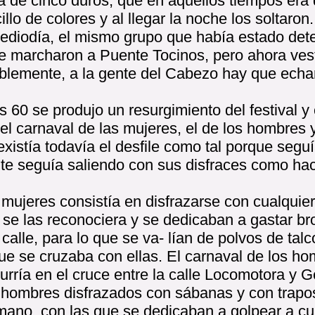
a de cinco duros, que en aquellos tiempos era 
illo de colores y al llegar la noche los soltaro
 mediodía, el mismo grupo que había estado de
se marcharon a Puente Tocinos, pero ahora ves
blemente, a la gente del Cabezo hay que echa
os 60 se produjo un resurgimiento del festival y 
 el carnaval de las mujeres, el de los hombres 
 existía todavía el desfile como tal porque seguí
ente seguía saliendo con sus disfraces como h
 mujeres consistía en disfrazarse con cualquie
se las reconociera y se dedicaban a gastar br
calle, para lo que se va- lían de polvos de tal
que se cruzaba con ellas. El carnaval de los h
urría en el cruce entre la calle Locomotora y G
 hombres disfrazados con sábanas y con trapo
 mano, con las que se dedicaban a golpear a c