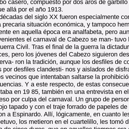
o casero, compuesto por dos aros de garbillo 
ue allá por el año 1913.
 décadas del siglo XX fueron especialmente co
la precaria situación económica, y tampoco hem
ente en aquella época era analfabeta, pero aun
venientes el carnaval de Cabezo se man- tuvo 
rra Civil. Tras el final de la guerra la dictadu
aces, pero los jóvenes del Cabezo siguieron de
erva- ron la tradición, aunque los desfiles de 
s por desfiles clandesti- nos y aislados de disf
 vecinos que intentaban saltarse la prohibició
cuencias. Y a este respecto, de estas consecue
aba en 19 85, también en una entrevista en el
eso por culpa del carnaval. Un grupo de perso
ojo tapado y con el traje forrado de papeles de 
on a Espinardo. Allí, lógicamente, en cuanto les
etuvo, los metieron en el cuartelillo, les tomó 