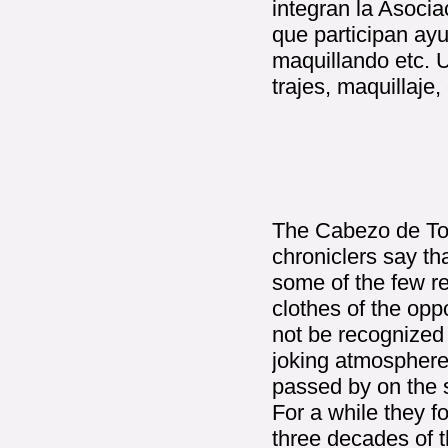
integran la Asoci
que participan ayu
maquillando etc. 
trajes, maquillaje,
The Cabezo de Torr
chroniclers say tha
some of the few re
clothes of the opp
not be recognized 
joking atmosphere
passed by on the 
For a while they f
three decades of t