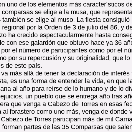
on uno de los elementos más característicos de
 comparsas se elige a la musa, que representa 
también se elige al muso. La fiesta consiguió
co regional por la Orden de 3 de julio del 86, y 
zo ha crecido espectacularmente hasta conse
e con ese galardón que obtuvo hace ya 36 año
 por el número de participantes como por el n
mo por su repercusión y su originalidad, que lo 
s de este país.
va más allá de tener la declaración de interés t
sta, es una forma de entender la vida, en que 
na al año para reírse de lo humano y de lo div
ejuicios, un pueblo que se entrega año tras añ
era que venga a Cabezo de Torres en esas fe
a al forastero como uno más, venga de donde 
 Cabezo de Torres participan más de mil Carna
 forman partes de las 35 Comparsas que salen 