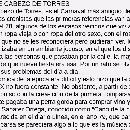
E CABEZO DE TORRES
bezo de Torres, es el Carnaval más antiguo de
os cronistas que las primeras referencias van 
el 78, algunos de los escasos vecinos que viví
n ropa vieja o con ropa del otro sexo, con el ro
que no se les reconociera pero pudieran ver, l
lizaba en un ambiente jocoso, en el que los di
 las personas que pasaban por la calle, la may
de qué nueva fiesta era esa. Por un rato se ol
 sus problemas del día a día.
mica de la época era difícil y esto hizo que la
IX no fuera constante. No obstante, a partir de 
pulso con la crea- ción de la primera comparsa
te pagaba una perra gorda para comprar vino y
é Sabater Ortega, conocido como “Cano de la h
recida en el diario Línea, en el año 79, que pa
 parsa se pareciera algo a lo que es la música