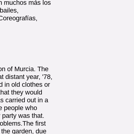
on muchos más los
bailes,
Coreografías,
on of Murcia. The
t distant year, '78,
 in old clothes or
 that they would
s carried out in a
he people who
party was that.
oblems.The first
 the garden, due