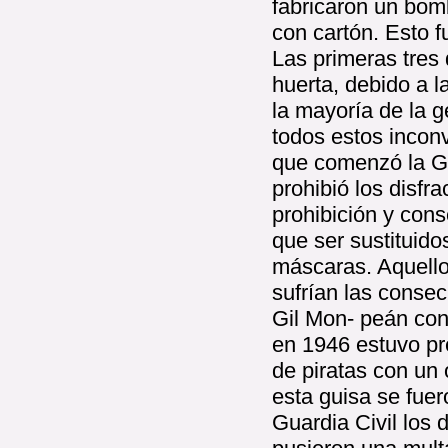
fabricaron un bomb
con cartón. Esto f
Las primeras tres
huerta, debido a 
la mayoría de la g
todos estos incon
que comenzó la Gue
prohibió los disfr
prohibición y cons
que ser sustituido
máscaras. Aquellos
sufrían las conse
Gil Mon- peán cont
en 1946 estuvo pr
de piratas con un 
esta guisa se fuer
Guardia Civil los d