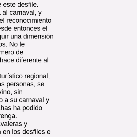
 este desfile.
al carnaval, y
 el reconocimiento
desde entonces el
guir una dimensión
s. No le
úmero de
hace diferente al
urístico regional,
las personas, se
ino, sin
o a su carnaval y
chas ha podido
venga.
valeras y
en los desfiles e