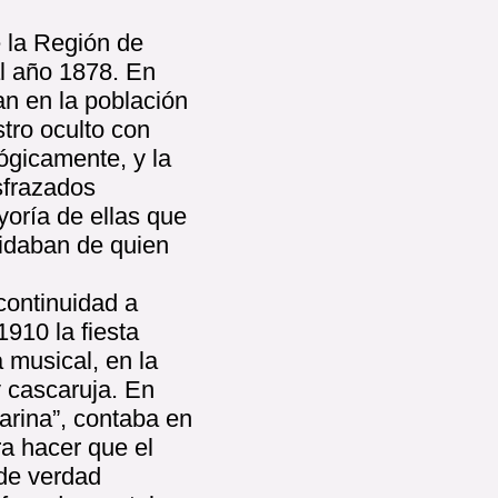
 la Región de
al año 1878. En
an en la población
stro oculto con
ógicamente, y la
sfrazados
oría de ellas que
vidaban de quien
 continuidad a
1910 la fiesta
 musical, en la
 cascaruja. En
arina”, contaba en
ra hacer que el
 de verdad