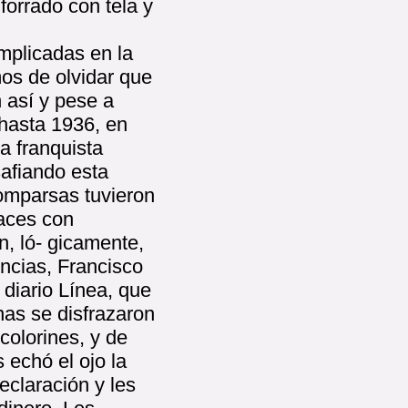
forrado con tela y
mplicadas en la
os de olvidar que
 así y pese a
hasta 1936, en
ra franquista
safiando esta
comparsas tuvieron
races con
n, ló- gicamente,
ncias, Francisco
 diario Línea, que
nas se disfrazaron
colorines, y de
 echó el ojo la
declaración y les