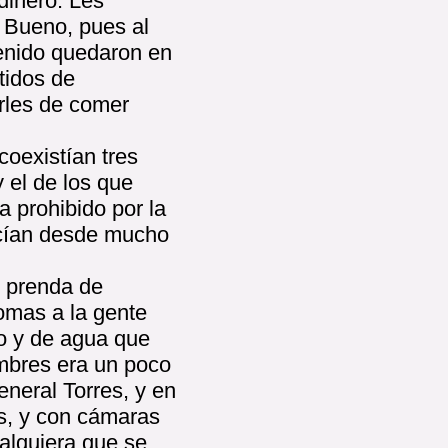
dinero. Les
n. Bueno, pues al
tenido quedaron en
tidos de
rles de comer
coexistían tres
y el de los que
a prohibido por la
acían desde mucho
r prenda de
omas a la gente
co y de agua que
ombres era un poco
eneral Torres, y en
s, y con cámaras
ualquiera que se